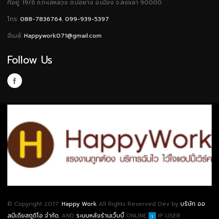
ที่อยู่: 19/6 ถ.ทะเลหลวง ต.บ่อยาง อ.เมือง จ.สงขลา 90000
โทร:
088-7836764
,
099-939-5397
อีเมล์:
Happywork071@gmail.com
Follow Us
© Copyright 2017.
Happy Work
All Rights Reserved Dev by
บริษัท ออ
ลมีเดียสตูดิโอ จำกัด.
AND
ระบบหลังร้านเว็บบี้
ONLINE
IP USER
1